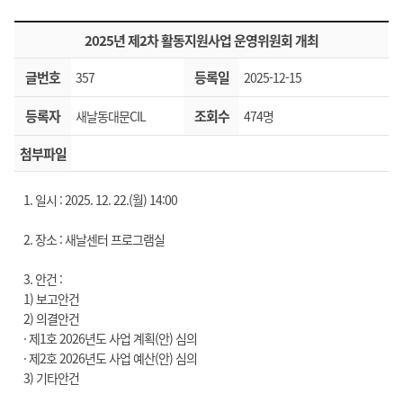
2025년 제2차 활동지원사업 운영위원회 개최
글번호
등록일
357
2025-12-15
등록자
조회수
새날동대문CIL
474명
첨부파일
1. 일시 : 2025. 12. 22.(월) 14:00
2. 장소 : 새날센터 프로그램실
3. 안건 :
1) 보고안건
2) 의결안건
· 제1호 2026년도 사업 계획(안) 심의
· 제​2호 2026년도 사업 예산(안) 심의
3) 기타안건