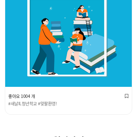
좋아요 1004 개
#새날IL청년학교
#맞팔환영!