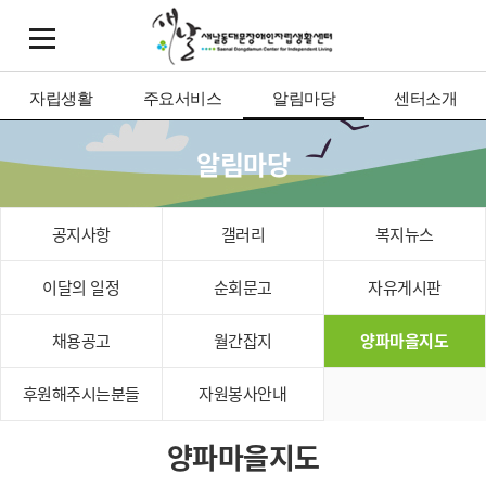
자립생활
주요서비스
알림마당
센터소개
알림마당
공지사항
갤러리
복지뉴스
이달의 일정
순회문고
자유게시판
채용공고
월간잡지
양파마을지도
후원해주시는분들
자원봉사안내
양파마을지도