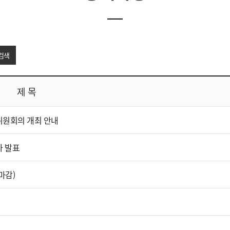
검색
제 목
위원회의 개최 안내
자 발표
마감)