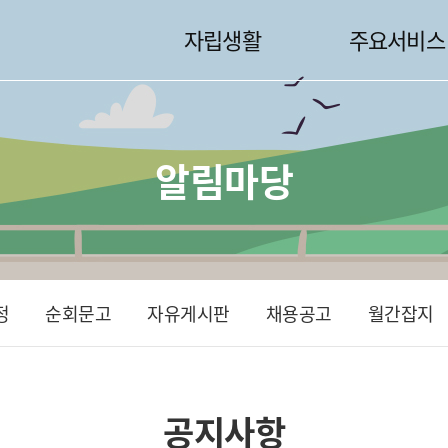
자립생활
주요서비스
알림마당
정
순회문고
자유게시판
채용공고
월간잡지
공지사항