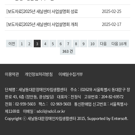
[보도자료]2025년 새날센터 사업설명회 성료
2025-02-25
[보도자료]2025년 새날센터 사업설명회 개최
2025-02-17
이전
1
2
3
4
5
6
7
8
9
10
다음
다음 10개
363 건
이용약관
개인정보처리방침
이메일수집거부
단체명 : 새날동대문장애인자립생활센터 주소 : (02629) 서울특별시 동대문구 장
한로 43, 6층 (장안동, 광성빌딩) 대표자 : 전정식 고유번호 : 204-82-69572
전화 : 02-959-5603 팩스 : 02-969-5603 통신판매업 신고번호 : 서울특별시-
제1169호 이메일 : sdcil@sdcil.or.kr
Copyright ⓒ 새날동대문장애인자립생활센터 2015, Supported by Entersoft.